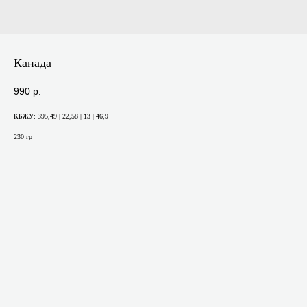
Канада
990
р.
КБЖУ: 395,49 | 22,58 | 13 | 46,9
230 гр