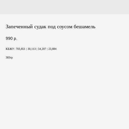
Запеченный судак под соусом бешамель
990
р.
КБЖУ: 703,851 | 30,113 | 54,207 | 23,884
383гр