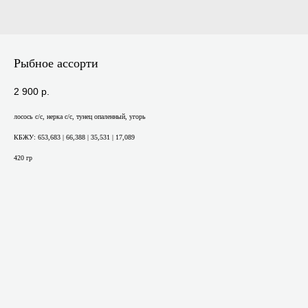
Рыбное ассорти
2 900
р.
лосось с/с, нерка с/с, тунец опаленный, угорь
КБЖУ: 653,683 | 66,388 | 35,531 | 17,089
420 гр