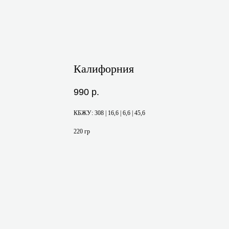
Калифорния
990
р.
КБЖУ: 308 | 16,6 | 6,6 | 45,6
220 гр